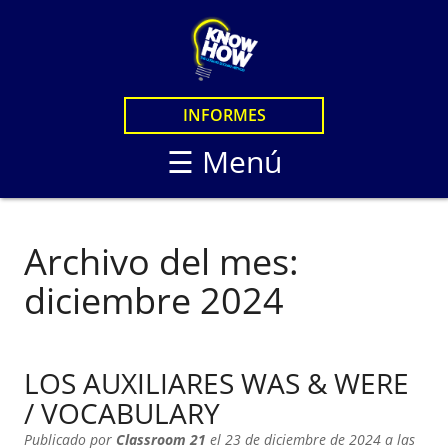
×
CURSOS
CURSOS EN LINEA
LOGIN
INFORMES
CURSOS PRESENCIAL
STUDENTS
☰ Menú
KNOW HOW LIVE
KNOW HOW STANDA
KNOW HOW LIVE / B
Archivo del mes:
KNOW HOW IN PERS
diciembre 2024
LOS AUXILIARES WAS & WERE
/ VOCABULARY
Publicado por
Classroom 21
el 23 de diciembre de 2024 a las