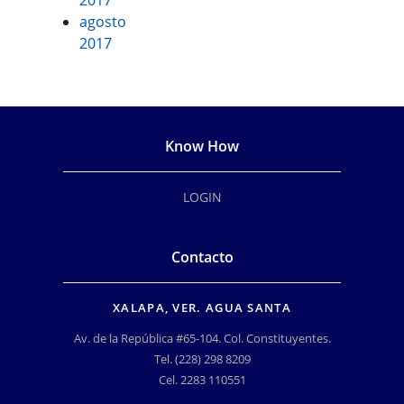
2017
agosto
2017
Know How
LOGIN
Contacto
XALAPA, VER. AGUA SANTA
Av. de la República #65-104. Col. Constituyentes.
Tel. (228) 298 8209
Cel. 2283 110551