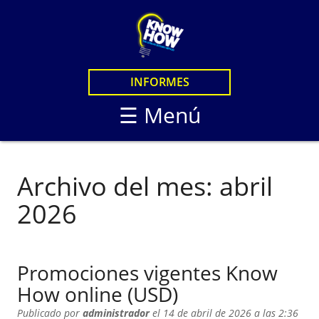
×
CURSOS
CURSOS EN LINEA
LOGIN
INFORMES
CURSOS PRESENCIAL
STUDENTS
☰ Menú
KNOW HOW LIVE
KNOW HOW STANDA
KNOW HOW LIVE / B
Archivo del mes:
abril
KNOW HOW IN PERS
2026
Promociones vigentes Know
How online (USD)
Publicado por
administrador
el 14 de abril de 2026 a las 2:36