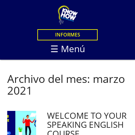
×
CURSOS
CURSOS EN LINEA
LOGIN
INFORMES
CURSOS PRESENCIAL
STUDENTS
☰ Menú
KNOW HOW LIVE
KNOW HOW STANDA
KNOW HOW LIVE / B
Archivo del mes:
marzo
KNOW HOW IN PERS
2021
WELCOME TO YOUR
SPEAKING ENGLISH
COURSE