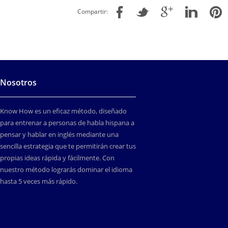
Compartir:
Nosotros
Know How es un eficaz método, diseñado
para entrenar a personas de habla hispana a
pensar y hablar en inglés mediante una
sencilla estrategia que te permitirán crear tus
propias ideas rápida y fácilmente. Con
nuestro método lograrás dominar el idioma
hasta 5 veces más rápido.