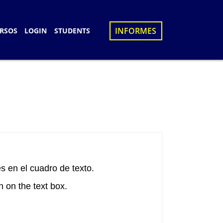
×
INFORMES
RSOS
LOGIN
STUDENTS
S
D
UES
N