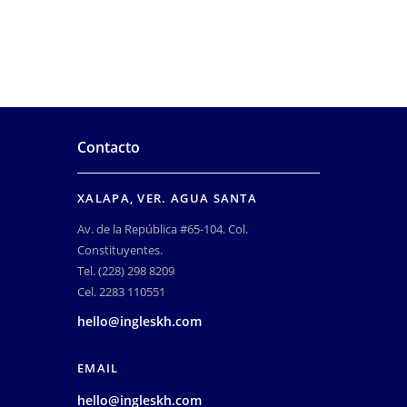
Contacto
XALAPA, VER. AGUA SANTA
Av. de la República #65-104. Col.
Constituyentes.
Tel. (228) 298 8209
Cel. 2283 110551
hello@ingleskh.com
EMAIL
hello@ingleskh.com