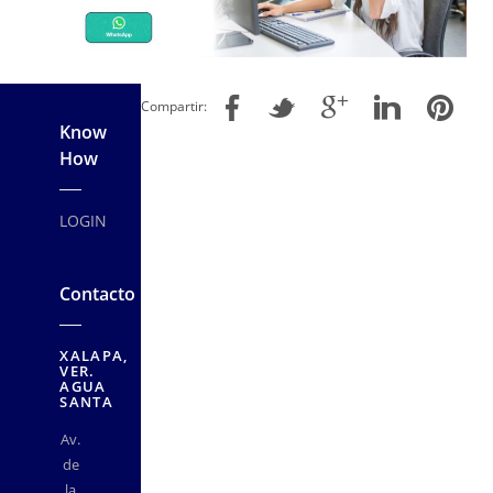
Compartir:
Know
How
LOGIN
Contacto
XALAPA,
VER.
AGUA
SANTA
Av.
de
la