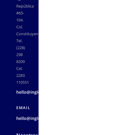
República
#65-
104.
Col.
Constituyentes.
Tel.
(228)
298
8209
Cel.
2283
110551
hello@ingleskh.com
EMAIL
hello@ingleskh.com