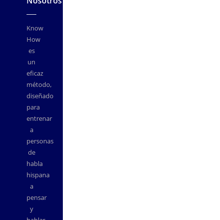
Nosotros
Know
How
es
un
eficaz
método,
diseñado
para
entrenar
a
personas
de
habla
hispana
a
pensar
y
hablar