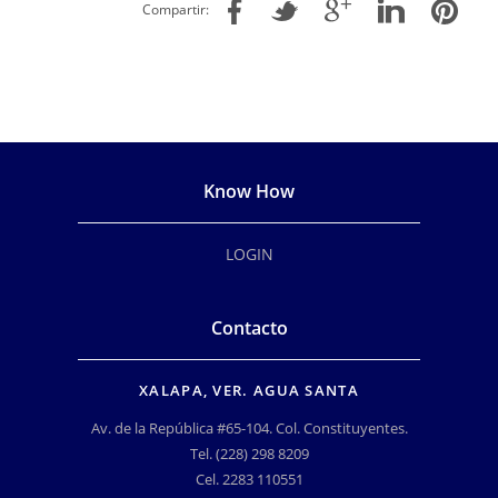
Compartir:
Know How
LOGIN
Contacto
XALAPA, VER. AGUA SANTA
Av. de la República #65-104. Col. Constituyentes.
Tel. (228) 298 8209
Cel. 2283 110551