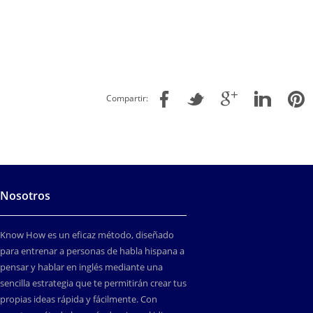
Compartir:
Nosotros
Know How es un eficaz método, diseñado
para entrenar a personas de habla hispana a
pensar y hablar en inglés mediante una
sencilla estrategia que te permitirán crear tus
propias ideas rápida y fácilmente. Con