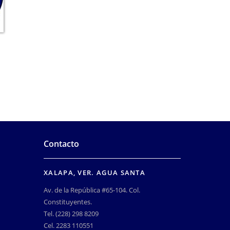
Contacto
XALAPA, VER. AGUA SANTA
Av. de la República #65-104. Col.
Constituyentes.
Tel. (228) 298 8209
Cel. 2283 110551