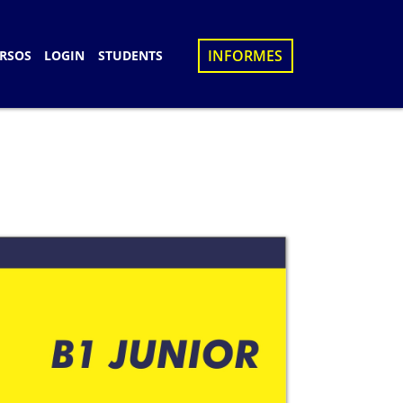
×
INFORMES
RSOS
LOGIN
STUDENTS
S
D
UES
N