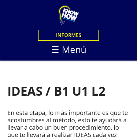
×
CURSOS
CURSOS EN LINEA
LOGIN
INFORMES
CURSOS PRESENCIAL
STUDENTS
☰ Menú
KNOW HOW LIVE
KNOW HOW STANDA
KNOW HOW LIVE / B
KNOW HOW IN PERS
IDEAS / B1 U1 L2
En esta etapa, lo más importante es que te
acostumbres al método, esto te ayudará a
llevar a cabo un buen procedimiento, lo
que te llevará a realizar IDEAS cada vez