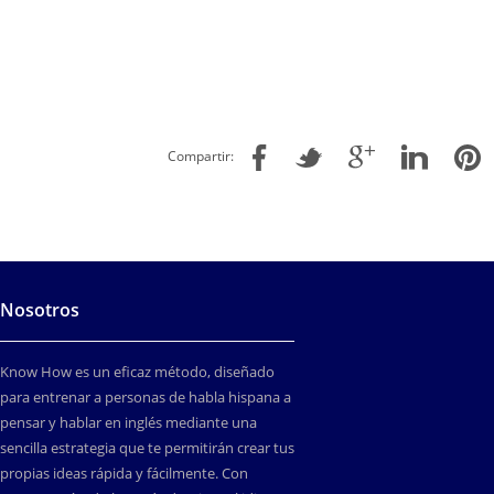
Compartir:
Nosotros
Know How es un eficaz método, diseñado
para entrenar a personas de habla hispana a
pensar y hablar en inglés mediante una
sencilla estrategia que te permitirán crear tus
propias ideas rápida y fácilmente. Con