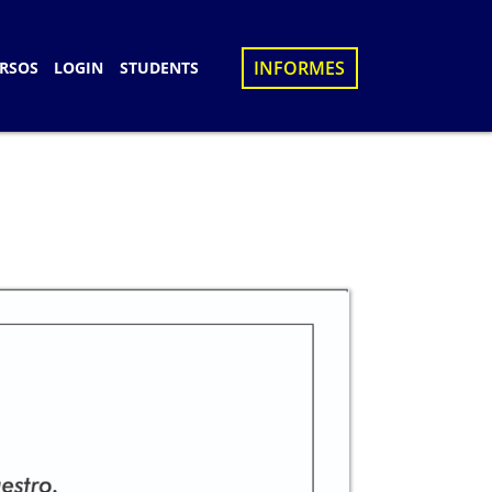
×
INFORMES
RSOS
LOGIN
STUDENTS
S
D
UES
N