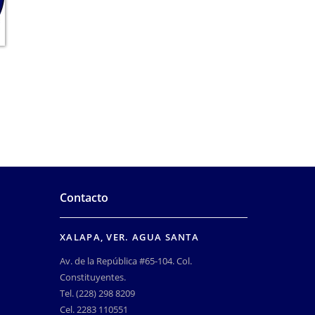
Contacto
XALAPA, VER. AGUA SANTA
Av. de la República #65-104. Col.
Constituyentes.
Tel. (228) 298 8209
Cel. 2283 110551