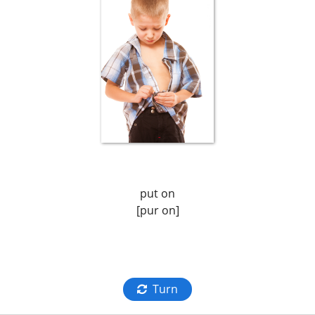
put on
[pur on]
Turn