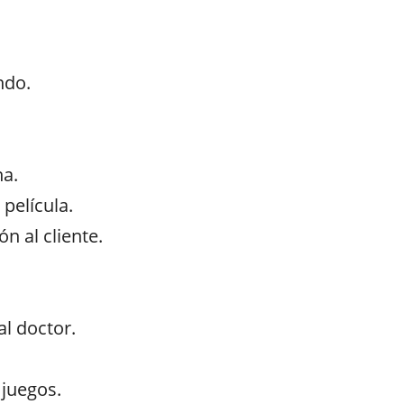
ndo.
na.
 película.
n al cliente.
al doctor.
 juegos.