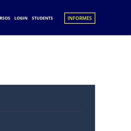
×
INFORMES
RSOS
LOGIN
STUDENTS
S
D
UES
N