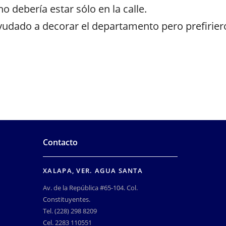
o debería estar sólo en la calle.
yudado a decorar el departamento pero prefirieron
Contacto
XALAPA, VER. AGUA SANTA
Av. de la República #65-104. Col.
Constituyentes.
Tel. (228) 298 8209
Cel. 2283 110551