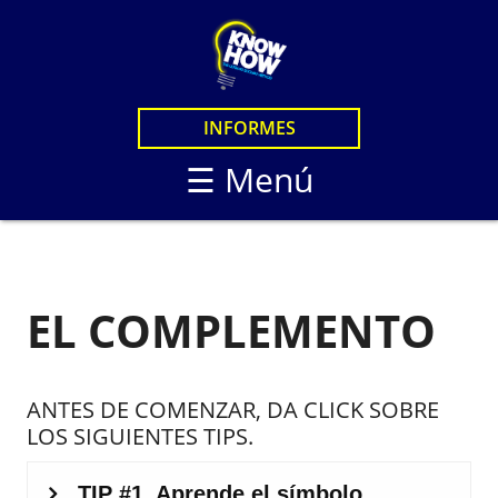
×
CURSOS
CURSOS EN LINEA
LOGIN
INFORMES
CURSOS PRESENCIAL
STUDENTS
☰ Menú
KNOW HOW LIVE
KNOW HOW STANDA
KNOW HOW LIVE / B
KNOW HOW IN PERS
EL COMPLEMENTO
ANTES DE COMENZAR, DA CLICK SOBRE
LOS SIGUIENTES TIPS.