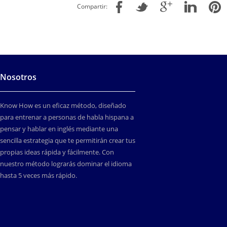
Compartir:
Nosotros
Know How es un eficaz método, diseñado
para entrenar a personas de habla hispana a
pensar y hablar en inglés mediante una
sencilla estrategia que te permitirán crear tus
propias ideas rápida y fácilmente. Con
nuestro método lograrás dominar el idioma
hasta 5 veces más rápido.