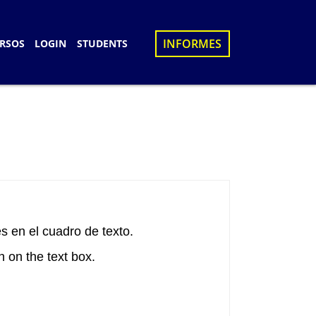
×
INFORMES
RSOS
LOGIN
STUDENTS
S
D
UES
N