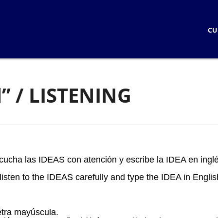
CURSOS
CU
CURSOS EN LINEA
LOGIN
CURSOS PRESENCIALE
STUDENTS
KNOW HOW LIVE
l” / LISTENING
KNOW HOW STANDAR
KNOW HOW LIVE / BLOQ
KNOW HOW IN PERSO