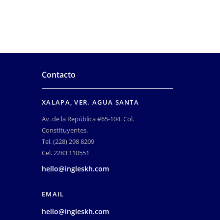
Contacto
XALAPA, VER. AGUA SANTA
Av. de la República #65-104. Col.
Constituyentes.
Tel. (228) 298 8209
Cel. 2283 110551
hello@ingleskh.com
EMAIL
hello@ingleskh.com