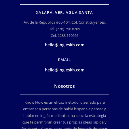
XALAPA, VER. AGUA SANTA
Av. de la República #65-104. Col. Constituyentes.
Tel. (228) 298 8209
Cel. 2283 110551
hello@ingleskh.com
EMAIL
hello@ingleskh.com
Nosotros
Know How es un eficaz método, diseñado para
entrenar a personas de habla hispana a pensar y
hablar en inglés mediante una sencilla estrategia
que te permitirán crear tus propias ideas rápida y
fácilmente. Con nuestro método lograrás dominar