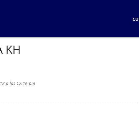
CURSOS
CU
CURSOS EN LINEA
LOGIN
CURSOS PRESENCIALE
STUDENTS
A KH
KNOW HOW LIVE
KNOW HOW STANDAR
KNOW HOW LIVE / BLOQ
18 a las 12:16 pm
KNOW HOW IN PERSO