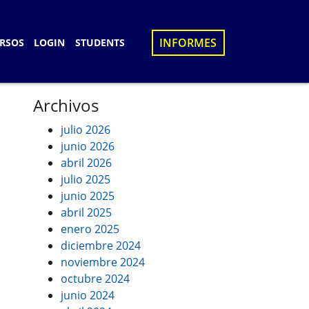
×
INFORMES
RSOS
LOGIN
STUDENTS
S
Archivos
julio 2026
D
junio 2026
UES
abril 2026
julio 2025
N
junio 2025
abril 2025
enero 2025
diciembre 2024
noviembre 2024
octubre 2024
junio 2024