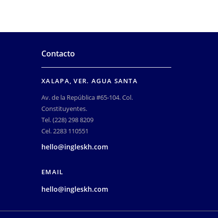
Contacto
XALAPA, VER. AGUA SANTA
Av. de la República #65-104. Col.
Constituyentes.
Tel. (228) 298 8209
Cel. 2283 110551
hello@ingleskh.com
EMAIL
hello@ingleskh.com