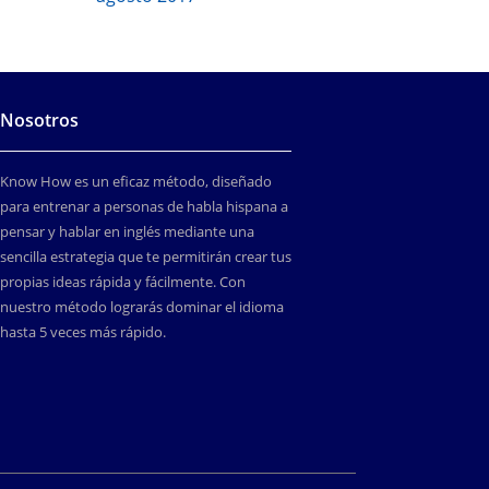
Nosotros
Know How es un eficaz método, diseñado
para entrenar a personas de habla hispana a
pensar y hablar en inglés mediante una
sencilla estrategia que te permitirán crear tus
propias ideas rápida y fácilmente. Con
nuestro método lograrás dominar el idioma
hasta 5 veces más rápido.