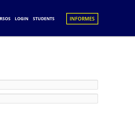
×
INFORMES
RSOS
LOGIN
STUDENTS
S
D
UES
N