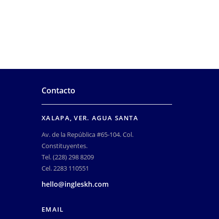
Contacto
XALAPA, VER. AGUA SANTA
Av. de la República #65-104. Col.
Constituyentes.
Tel. (228) 298 8209
Cel. 2283 110551
hello@ingleskh.com
EMAIL