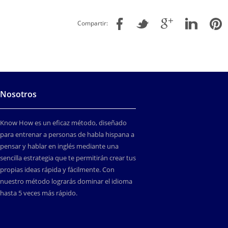
Compartir:
Nosotros
Know How es un eficaz método, diseñado
para entrenar a personas de habla hispana a
pensar y hablar en inglés mediante una
sencilla estrategia que te permitirán crear tus
propias ideas rápida y fácilmente. Con
nuestro método lograrás dominar el idioma
hasta 5 veces más rápido.