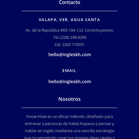
Contacto
XALAPA, VER. AGUA SANTA
Av. de la República #65-104. Col. Constituyentes.
Tel. (228) 298 8209
Cel. 2283 110551
hello@ingleskh.com
EMAIL
hello@ingleskh.com
Nosotros
Know How es un eficaz método, diseñado para
entrenar a personas de habla hispana a pensar y
hablar en inglés mediante una sencilla estrategia
que te permitirán crear tus propias ideas rápida y