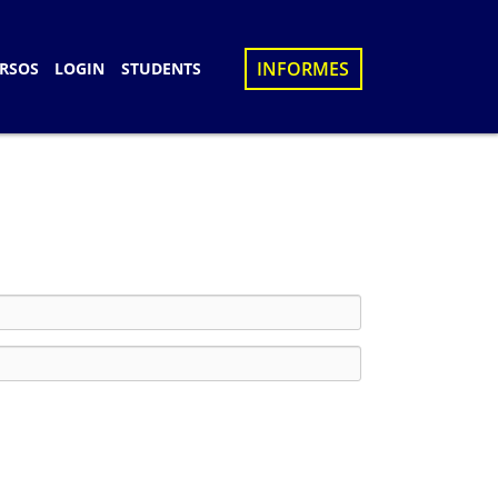
×
INFORMES
RSOS
LOGIN
STUDENTS
S
D
UES
N