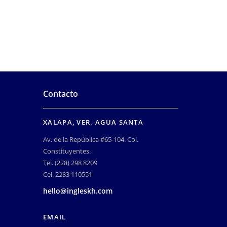
Contacto
XALAPA, VER. AGUA SANTA
Av. de la República #65-104. Col.
Constituyentes.
Tel. (228) 298 8209
Cel. 2283 110551
hello@ingleskh.com
EMAIL