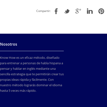
Compartir:
Nosotros
Know How es un eficaz método, diseñado
para entrenar a personas de habla hispana a
pensar y hablar en inglés mediante una
sencilla estrategia que te permitirán crear tus
propias ideas rápida y fácilmente. Con
nuestro método lograrás dominar el idioma
hasta 5 veces más rápido.