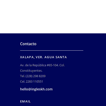
Contacto
XALAPA, VER. AGUA SANTA
Av. de la República #65-104. Col.
Constituyentes.
Tel. (228) 298 8209
Cel. 2283 110551
hello@ingleskh.com
EMAIL