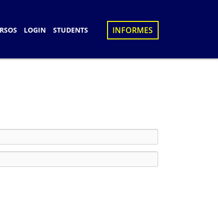
×
INFORMES
RSOS
LOGIN
STUDENTS
S
D
UES
N