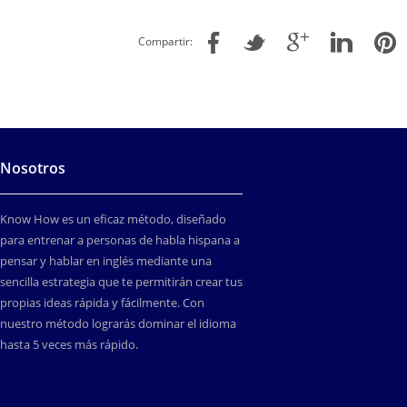
Compartir:
Nosotros
Know How es un eficaz método, diseñado
para entrenar a personas de habla hispana a
pensar y hablar en inglés mediante una
sencilla estrategia que te permitirán crear tus
propias ideas rápida y fácilmente. Con
nuestro método lograrás dominar el idioma
hasta 5 veces más rápido.