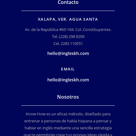
Contacto
XALAPA, VER. AGUA SANTA
Av. de la República #65-104. Col. Constituyentes.
Tel. (228) 298 8209
Cel. 2283 110551
hello@ingleskh.com
EMAIL
hello@ingleskh.com
Nosotros
Know How es un eficaz método, diseñado para
entrenar a personas de habla hispana a pensar y
hablar en inglés mediante una sencilla estrategia
que te permitirán crear tus propias ideas rápida y