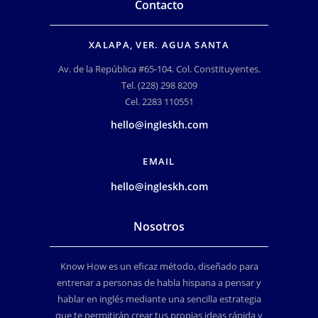
Contacto
XALAPA, VER. AGUA SANTA
Av. de la República #65-104. Col. Constituyentes.
Tel. (228) 298 8209
Cel. 2283 110551
hello@ingleskh.com
EMAIL
hello@ingleskh.com
Nosotros
Know How es un eficaz método, diseñado para
entrenar a personas de habla hispana a pensar y
hablar en inglés mediante una sencilla estrategia
que te permitirán crear tus propias ideas rápida y