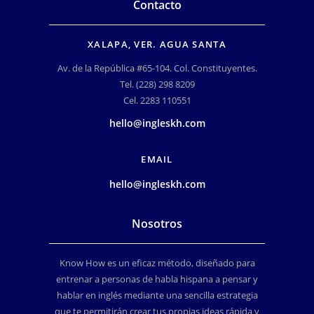
Contacto
XALAPA, VER. AGUA SANTA
Av. de la República #65-104. Col. Constituyentes.
Tel. (228) 298 8209
Cel. 2283 110551
hello@ingleskh.com
EMAIL
hello@ingleskh.com
Nosotros
Know How es un eficaz método, diseñado para
entrenar a personas de habla hispana a pensar y
hablar en inglés mediante una sencilla estrategia
que te permitirán crear tus propias ideas rápida y