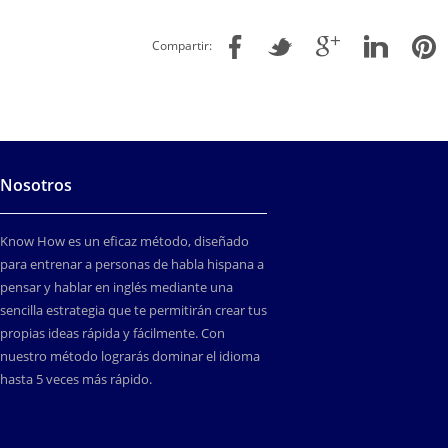
Compartir:
Nosotros
Know How es un eficaz método, diseñado
para entrenar a personas de habla hispana a
pensar y hablar en inglés mediante una
sencilla estrategia que te permitirán crear tus
propias ideas rápida y fácilmente. Con
nuestro método lograrás dominar el idioma
hasta 5 veces más rápido.