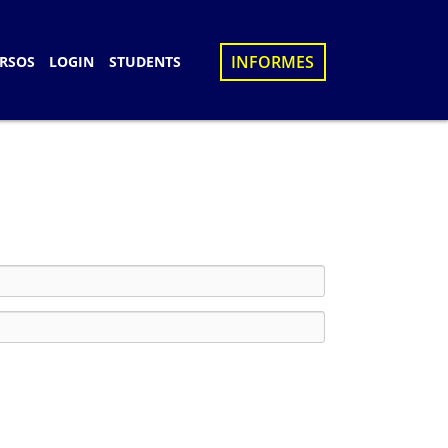
×
INFORMES
RSOS
LOGIN
STUDENTS
S
D
UES
N