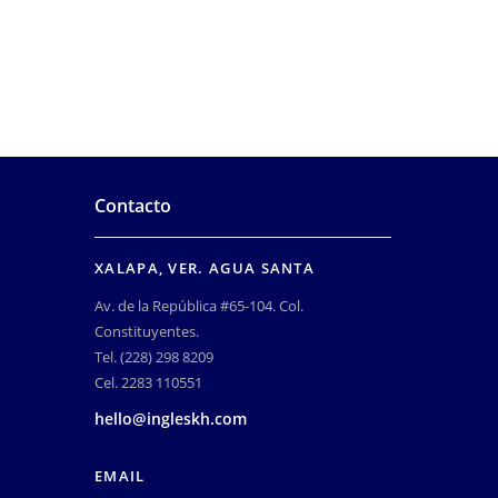
Contacto
XALAPA, VER. AGUA SANTA
Av. de la República #65-104. Col.
Constituyentes.
Tel. (228) 298 8209
Cel. 2283 110551
hello@ingleskh.com
EMAIL