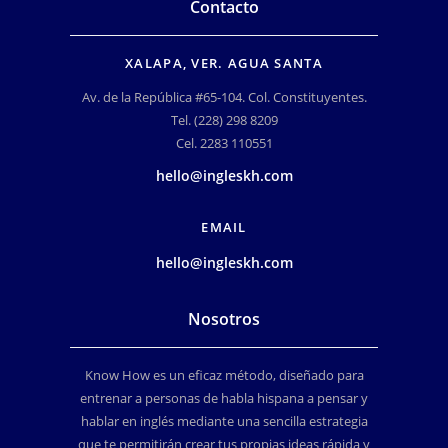
Contacto
XALAPA, VER. AGUA SANTA
Av. de la República #65-104. Col. Constituyentes.
Tel. (228) 298 8209
Cel. 2283 110551
hello@ingleskh.com
EMAIL
hello@ingleskh.com
Nosotros
Know How es un eficaz método, diseñado para
entrenar a personas de habla hispana a pensar y
hablar en inglés mediante una sencilla estrategia
que te permitirán crear tus propias ideas rápida y