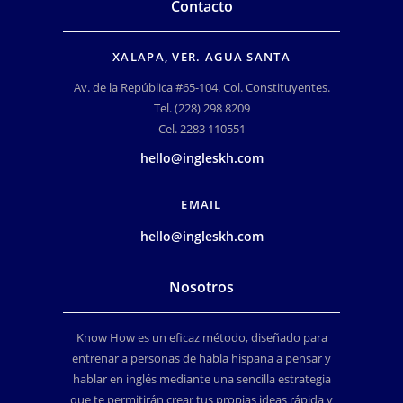
Contacto
XALAPA, VER. AGUA SANTA
Av. de la República #65-104. Col. Constituyentes.
Tel. (228) 298 8209
Cel. 2283 110551
hello@ingleskh.com
EMAIL
hello@ingleskh.com
Nosotros
Know How es un eficaz método, diseñado para
entrenar a personas de habla hispana a pensar y
hablar en inglés mediante una sencilla estrategia
que te permitirán crear tus propias ideas rápida y