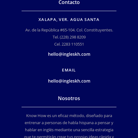
Contacto
XALAPA, VER. AGUA SANTA
Av. de la República #65-104. Col. Constituyentes.
Tel. (228) 298 8209
Cel. 2283 110551
hello@ingleskh.com
EMAIL
hello@ingleskh.com
Nosotros
Know How es un eficaz método, diseñado para
entrenar a personas de habla hispana a pensar y
hablar en inglés mediante una sencilla estrategia
que te permitirán crear tus propias ideas rápida y