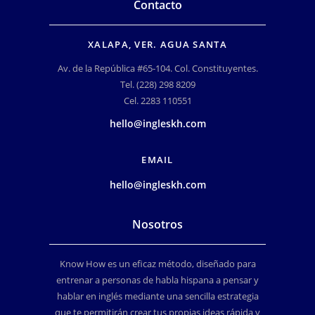
Contacto
XALAPA, VER. AGUA SANTA
Av. de la República #65-104. Col. Constituyentes.
Tel. (228) 298 8209
Cel. 2283 110551
hello@ingleskh.com
EMAIL
hello@ingleskh.com
Nosotros
Know How es un eficaz método, diseñado para
entrenar a personas de habla hispana a pensar y
hablar en inglés mediante una sencilla estrategia
que te permitirán crear tus propias ideas rápida y