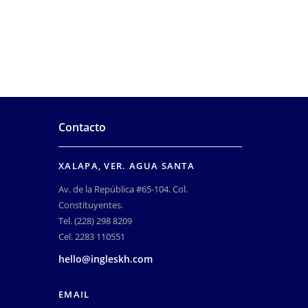
Contacto
XALAPA, VER. AGUA SANTA
Av. de la República #65-104. Col.
Constituyentes.
Tel. (228) 298 8209
Cel. 2283 110551
hello@ingleskh.com
EMAIL