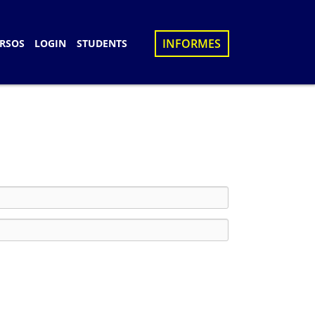
×
INFORMES
RSOS
LOGIN
STUDENTS
S
D
UES
N