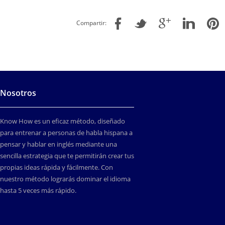
Compartir:
Nosotros
Know How es un eficaz método, diseñado
para entrenar a personas de habla hispana a
pensar y hablar en inglés mediante una
sencilla estrategia que te permitirán crear tus
propias ideas rápida y fácilmente. Con
nuestro método lograrás dominar el idioma
hasta 5 veces más rápido.