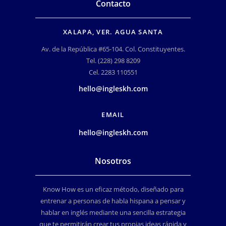
Contacto
XALAPA, VER. AGUA SANTA
Av. de la República #65-104. Col. Constituyentes.
Tel. (228) 298 8209
Cel. 2283 110551
hello@ingleskh.com
EMAIL
hello@ingleskh.com
Nosotros
Know How es un eficaz método, diseñado para
entrenar a personas de habla hispana a pensar y
hablar en inglés mediante una sencilla estrategia
que te permitirán crear tus propias ideas rápida y