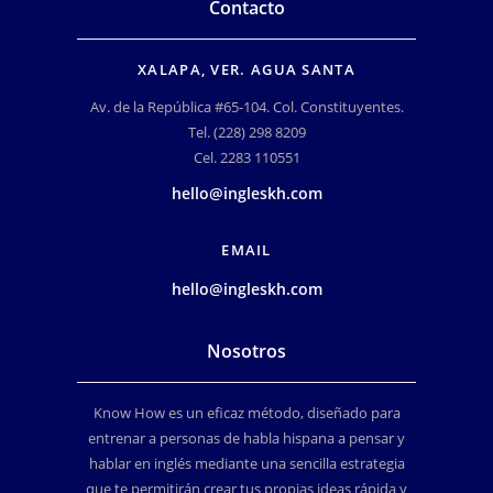
Contacto
XALAPA, VER. AGUA SANTA
Av. de la República #65-104. Col. Constituyentes.
Tel. (228) 298 8209
Cel. 2283 110551
hello@ingleskh.com
EMAIL
hello@ingleskh.com
Nosotros
Know How es un eficaz método, diseñado para
entrenar a personas de habla hispana a pensar y
hablar en inglés mediante una sencilla estrategia
que te permitirán crear tus propias ideas rápida y