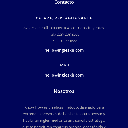
Contacto
XALAPA, VER. AGUA SANTA
Av. de la República #65-104. Col. Constituyentes.
Tel. (228) 298 8209
Cel. 2283 110551
hello@ingleskh.com
EMAIL
hello@ingleskh.com
Nosotros
Know How es un eficaz método, diseñado para
entrenar a personas de habla hispana a pensar y
hablar en inglés mediante una sencilla estrategia
que te permitirán crear tus propias ideas rápida y