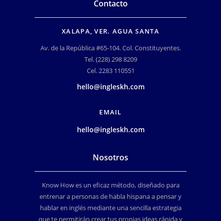
Contacto
XALAPA, VER. AGUA SANTA
Av. de la República #65-104. Col. Constituyentes.
Tel. (228) 298 8209
Cel. 2283 110551
hello@ingleskh.com
EMAIL
hello@ingleskh.com
Nosotros
Know How es un eficaz método, diseñado para
entrenar a personas de habla hispana a pensar y
hablar en inglés mediante una sencilla estrategia
que te permitirán crear tus propias ideas rápida y