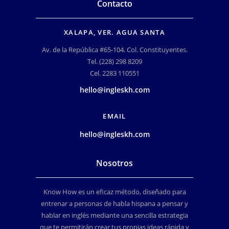
Contacto
XALAPA, VER. AGUA SANTA
Av. de la República #65-104. Col. Constituyentes.
Tel. (228) 298 8209
Cel. 2283 110551
hello@ingleskh.com
EMAIL
hello@ingleskh.com
Nosotros
Know How es un eficaz método, diseñado para
entrenar a personas de habla hispana a pensar y
hablar en inglés mediante una sencilla estrategia
que te permitirán crear tus propias ideas rápida y