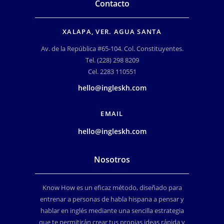
Contacto
XALAPA, VER. AGUA SANTA
Av. de la República #65-104. Col. Constituyentes.
Tel. (228) 298 8209
Cel. 2283 110551
hello@ingleskh.com
EMAIL
hello@ingleskh.com
Nosotros
Know How es un eficaz método, diseñado para
entrenar a personas de habla hispana a pensar y
hablar en inglés mediante una sencilla estrategia
que te permitirán crear tus propias ideas rápida y