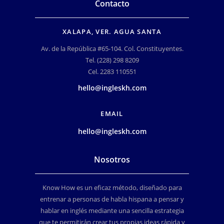
Contacto
XALAPA, VER. AGUA SANTA
Av. de la República #65-104. Col. Constituyentes.
Tel. (228) 298 8209
Cel. 2283 110551
hello@ingleskh.com
EMAIL
hello@ingleskh.com
Nosotros
Know How es un eficaz método, diseñado para
entrenar a personas de habla hispana a pensar y
hablar en inglés mediante una sencilla estrategia
que te permitirán crear tus propias ideas rápida y