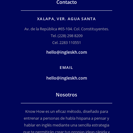
Contacto
XALAPA, VER. AGUA SANTA
Av. de la República #65-104. Col. Constituyentes.
Tel. (228) 298 8209
Cel. 2283 110551
hello@ingleskh.com
EMAIL
hello@ingleskh.com
Nosotros
Know How es un eficaz método, diseñado para
entrenar a personas de habla hispana a pensar y
hablar en inglés mediante una sencilla estrategia
que te permitirán crear tus propias ideas rápida y