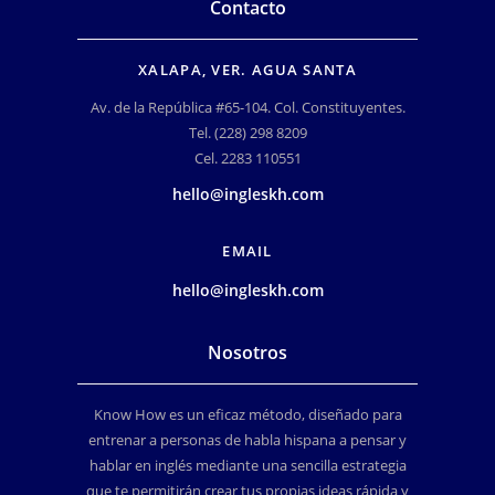
Contacto
XALAPA, VER. AGUA SANTA
Av. de la República #65-104. Col. Constituyentes.
Tel. (228) 298 8209
Cel. 2283 110551
hello@ingleskh.com
EMAIL
hello@ingleskh.com
Nosotros
Know How es un eficaz método, diseñado para
entrenar a personas de habla hispana a pensar y
hablar en inglés mediante una sencilla estrategia
que te permitirán crear tus propias ideas rápida y