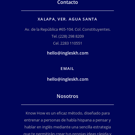
Contacto
XALAPA, VER. AGUA SANTA
Av. de la República #65-104. Col. Constituyentes.
Tel. (228) 298 8209
Cel. 2283 110551
hello@ingleskh.com
EMAIL
hello@ingleskh.com
Nosotros
Know How es un eficaz método, diseñado para
entrenar a personas de habla hispana a pensar y
hablar en inglés mediante una sencilla estrategia
que te permitirán crear tus propias ideas rápida y